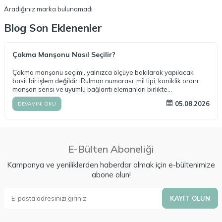
Aradığınız marka bulunamadı
Blog Son Eklenenler
Çakma Manşonu Nasıl Seçilir?
Çakma manşonu seçimi, yalnızca ölçüye bakılarak yapılacak
basit bir işlem değildir. Rulman numarası, mil tipi, koniklik oranı,
manşon serisi ve uyumlu bağlantı elemanları birlikte
değerlendirilmelidir. Doğru ürün seçimi, sistemin güvenli ve uzun
05.08.2026
DEVAMINI OKU
ömürlü çalışmasının temelini oluşturur. Makparsan olarak AH ve
AOH serisi çakma manşonları, kilit somunları, kilit pulları ve diğer
rulman aksesuarları konusunda teknik destek sunuyor,
uygulamanız için en uygun ürünlerin seçilmesine yardımcı
oluyoruz.
E-Bülten Aboneliği
Kampanya ve yeniliklerden haberdar olmak için e-bültenimize
abone olun!
KAYIT OLUN