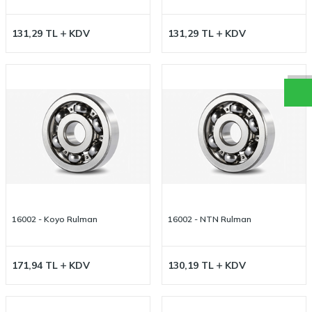
W
h
a
t
a
p
p
D
e
s
t
e
H
a
t
t
131,29
TL
KDV
131,29
TL
KDV
16002 - Koyo Rulman
16002 - NTN Rulman
171,94
TL
KDV
130,19
TL
KDV