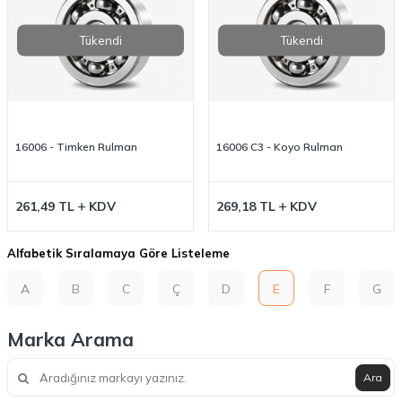
Tükendi
Tükendi
16006 - Timken Rulman
16006 C3 - Koyo Rulman
261,49
TL
KDV
269,18
TL
KDV
Alfabetik Sıralamaya Göre Listeleme
A
B
C
Ç
D
E
F
G
Marka Arama
Ara