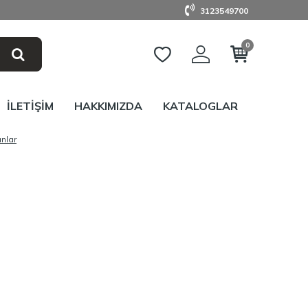
3123549700
0
İLETIŞIM
HAKKIMIZDA
KATALOGLAR
nlar