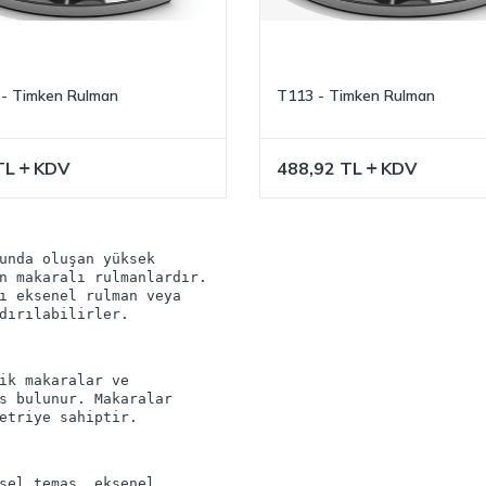
- Timken Rulman
T113 - Timken Rulman
TL
KDV
488,92
TL
KDV
unda oluşan yüksek
n makaralı rulmanlardır.
ı eksenel rulman veya
ik makaralar ve
s bulunur. Makaralar
sel temas, eksenel