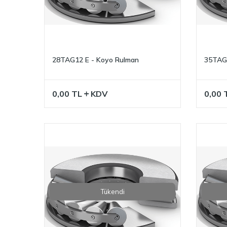
28TAG12 E - Koyo Rulman
35TAG 
0,00
TL
KDV
0,00
Tükendi