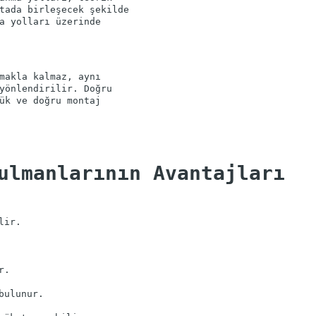
tada birleşecek şekilde
a yolları üzerinde
makla kalmaz, aynı
yönlendirilir. Doğru
ük ve doğru montaj
ulmanlarının Avantajları
lir.
r.
bulunur.