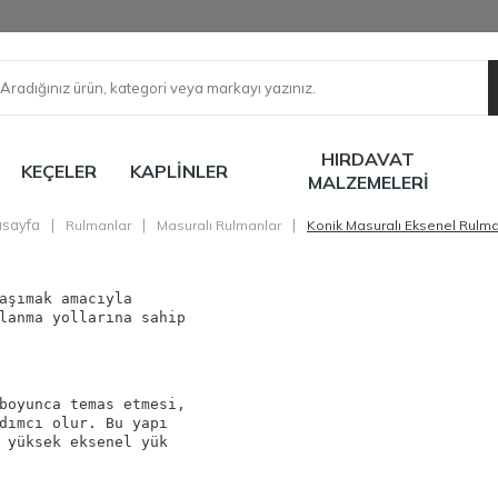
HIRDAVAT
KEÇELER
KAPLINLER
MALZEMELERI
sayfa
|
|
|
Rulmanlar
Masuralı Rulmanlar
Konik Masuralı Eksenel Rulma
aşımak amacıyla
lanma yollarına sahip
boyunca temas etmesi,
dımcı olur. Bu yapı
 yüksek eksenel yük