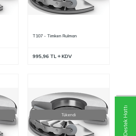
T107 - Timken Rulman
995,96
TL
KDV
Whatsapp Destek Hattı
Tükendi