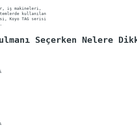
r, iş makineleri,
temlerde kullanılan
si, Koyo TAG serisi
ulmanı Seçerken Nelere Dik
i
ı