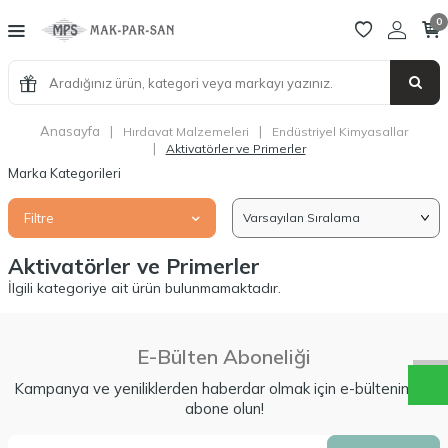
0
Anasayfa
|
|
Hırdavat Malzemeleri
Endüstriyel Kimyasallar
|
Aktivatörler ve Primerler
Marka Kategorileri
Filtre
Aktivatörler ve Primerler
W
h
a
t
a
p
p
D
e
s
t
e
H
a
t
t
İlgili kategoriye ait ürün bulunmamaktadır.
E-Bülten Aboneliği
Kampanya ve yeniliklerden haberdar olmak için e-bültenimize
abone olun!