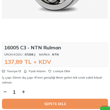
16005 C3 - NTN Rulman
ÜRÜN KODU :
07258 J
MARKA :
NTN
137,89
TL + KDV
Tavsiye Et
Fiyat Alarmı
Listeye Ekle
İç çapı 25mm dış çapı 47mm genişliği 8mm gelen tek sıralı sabit bilyalı
rulman
W
h
a
t
a
p
p
D
e
s
t
e
H
a
t
t
SEPETE EKLE