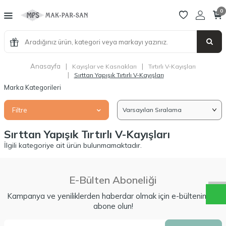
0
Anasayfa
|
|
Kayışlar ve Kasnakları
Tırtırlı V-Kayışları
|
Sırttan Yapışık Tırtırlı V-Kayışları
Marka Kategorileri
Filtre
Sırttan Yapışık Tırtırlı V-Kayışları
W
h
a
t
a
p
p
D
e
s
t
e
H
a
t
t
İlgili kategoriye ait ürün bulunmamaktadır.
E-Bülten Aboneliği
Kampanya ve yeniliklerden haberdar olmak için e-bültenimize
abone olun!