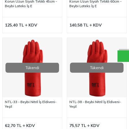
Korun Uzun Siyah Tırtıklı 45cm -
Korun Uzun Siyah Tırtıklı 60cm -
Beybi Lateks İş E
Beybi Lateks İş E
125,40
TL
KDV
140,58
TL
KDV
W
h
a
t
a
p
p
D
e
s
t
e
H
a
t
t
Tükendi
Tükendi
NTL-33 - Beybi Nitril İş Eldiveni-
NTL-38 - Beybi Nitril İş Eldiveni-
Yeşil
Yeşil
62,70
TL
KDV
75,57
TL
KDV