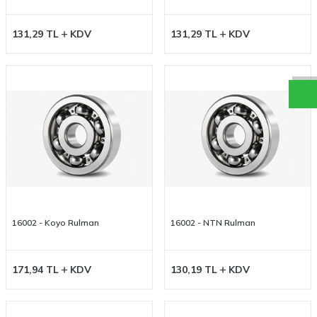
W
h
a
t
a
p
p
D
e
s
t
e
H
a
t
t
131,29
TL
KDV
131,29
TL
KDV
16002 - Koyo Rulman
16002 - NTN Rulman
171,94
TL
KDV
130,19
TL
KDV