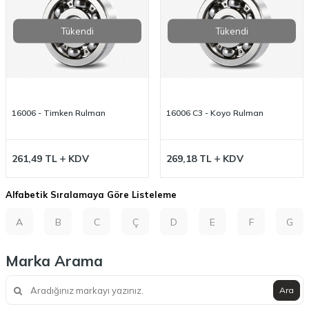
Tükendi
Tükendi
16006 - Timken Rulman
16006 C3 - Koyo Rulman
261,49
TL
KDV
269,18
TL
KDV
Alfabetik Sıralamaya Göre Listeleme
A
B
C
Ç
D
E
F
G
Marka Arama
Ara