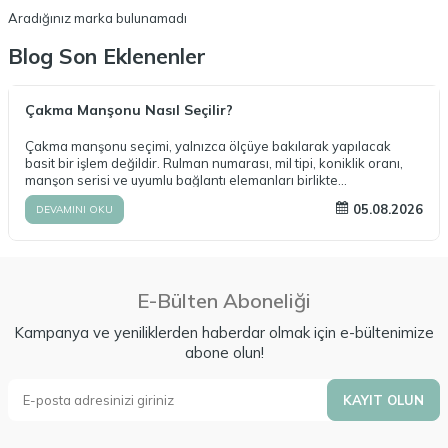
Aradığınız marka bulunamadı
Blog Son Eklenenler
Çakma Manşonu Nasıl Seçilir?
Çakma manşonu seçimi, yalnızca ölçüye bakılarak yapılacak
basit bir işlem değildir. Rulman numarası, mil tipi, koniklik oranı,
manşon serisi ve uyumlu bağlantı elemanları birlikte
değerlendirilmelidir. Doğru ürün seçimi, sistemin güvenli ve uzun
05.08.2026
DEVAMINI OKU
ömürlü çalışmasının temelini oluşturur. Makparsan olarak AH ve
AOH serisi çakma manşonları, kilit somunları, kilit pulları ve diğer
rulman aksesuarları konusunda teknik destek sunuyor,
uygulamanız için en uygun ürünlerin seçilmesine yardımcı
oluyoruz.
E-Bülten Aboneliği
Kampanya ve yeniliklerden haberdar olmak için e-bültenimize
abone olun!
KAYIT OLUN