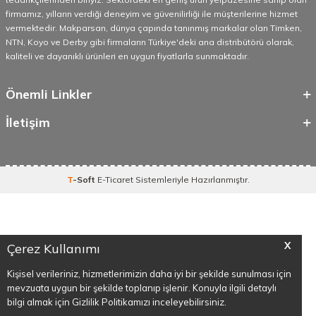
firmamız, yılların verdiği deneyim ve güvenilirliği ile müşterilerine hizmet
vermektedir. Makparsan, dünya çapında tanınmış markalar olan Timken,
NTN, Koyo ve Derby gibi firmaların Türkiye'deki ana distribütörü olarak,
kaliteli ve dayanıklı ürünleri en uygun fiyatlarla sunmaktadır.
Önemli Linkler
İletişim
T
-Soft
E-Ticaret
Sistemleriyle Hazırlanmıştır.
X
Çerez Kullanımı
Kişisel verileriniz, hizmetlerimizin daha iyi bir şekilde sunulması için
mevzuata uygun bir şekilde toplanıp işlenir. Konuyla ilgili detaylı
bilgi almak için Gizlilik Politikamızı inceleyebilirsiniz.