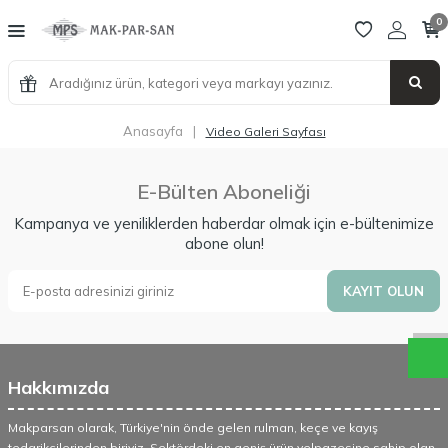
0
Anasayfa
|
Video Galeri Sayfası
E-Bülten Aboneliği
Kampanya ve yeniliklerden haberdar olmak için e-bültenimize
abone olun!
W
h
a
t
a
p
p
D
e
s
t
e
H
a
t
t
KAYIT OLUN
Hakkımızda
Makparsan olarak, Türkiye'nin önde gelen rulman, keçe ve kayış
tedarikçilerinden biriyiz. Sektördeki en geniş ürün yelpazesine sahip olan