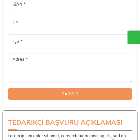
IBAN
*
W
h
a
t
a
p
p
D
e
s
t
e
H
a
t
t
İl
*
İlçe
*
Adres
*
BAŞVUR
TEDARİKÇİ BAŞVURU AÇIKLAMASI
Lorem ipsum dolor sit amet, consectetur adipiscing elit, sed do