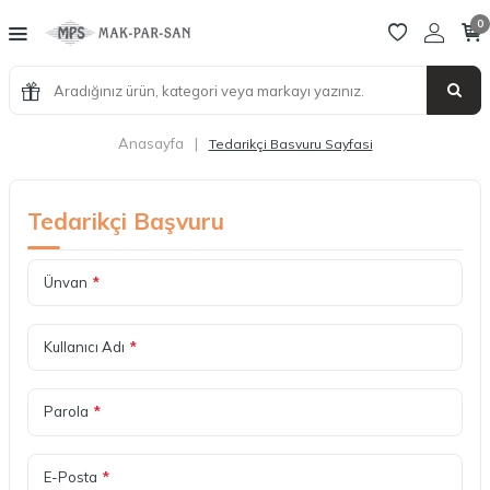
0
Anasayfa
|
Tedarikçi Basvuru Sayfasi
Tedarikçi Başvuru
Ünvan
*
Kullanıcı Adı
*
Parola
*
E-Posta
*