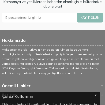
Kampanya ve yeniliklerden haberdar olmak için e-bültenimize
abone olun!
KAYIT OLUN
Hakkımızda
Makparsan olarak, Türkiye'nin önde gelen rulman, keçe ve kayış
tedarikçilerinden biriyiz. Sektördeki en geniş ürün yelpazesine sahip olan
firmamız, yılların verdiği deneyim ve güvenilirliği ile müşterilerine hizmet
vermektedir. Makparsan, dünya çapında tanınmış markalar olan Timken,
NTN, Koyo ve Derby gibi firmaların Türkiye'deki ana distribütörü olarak,
kaliteli ve dayanıklı ürünleri en uygun fiyatlarla sunmaktadır.
Önemli Linkler
İletişim
X
Çerez Kullanımı
Kişisel verileriniz, hizmetlerimizin daha iyi bir şekilde sunulması için