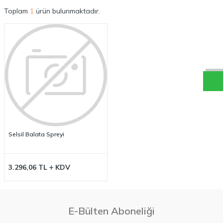
Toplam
1
ürün bulunmaktadır.
W
h
a
t
a
p
p
D
e
s
t
e
H
a
t
t
Selsil Balata Spreyi
3.296,06
TL
KDV
E-Bülten Aboneliği