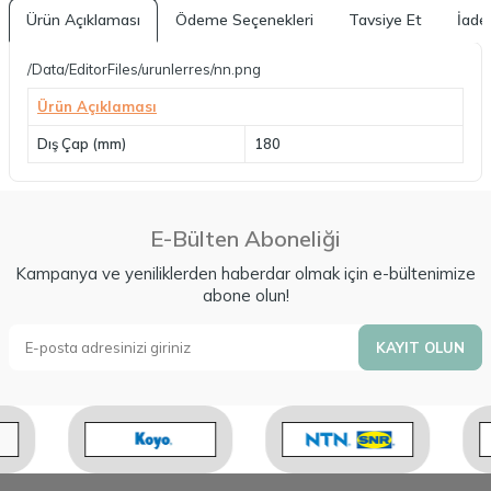
Ürün Açıklaması
Ödeme Seçenekleri
Tavsiye Et
İade 
/Data/EditorFiles/urunlerres/nn.png
Ürün Açıklaması
Dış Çap (mm)
180
E-Bülten Aboneliği
Kampanya ve yeniliklerden haberdar olmak için e-bültenimize
abone olun!
KAYIT OLUN