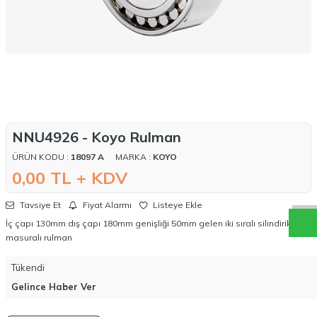
NNU4926 - Koyo Rulman
W
h
a
t
a
p
p
D
e
s
t
e
H
a
t
t
ÜRÜN KODU :
18097 A
MARKA :
KOYO
0,00
TL + KDV
Tavsiye Et
Fiyat Alarmı
Listeye Ekle
İç çapı 130mm dış çapı 180mm genişliği 50mm gelen iki sıralı silindirik
masuralı rulman
Tükendi
Gelince Haber Ver