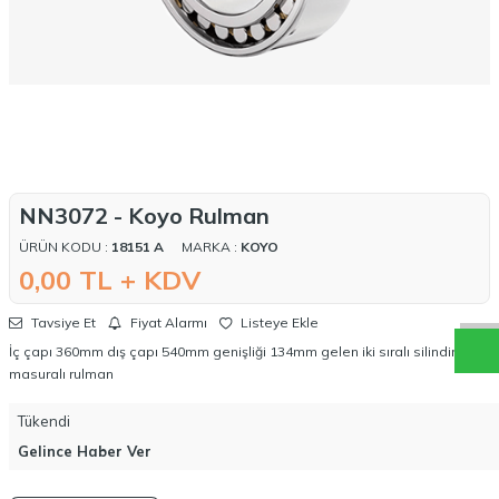
NN3072 - Koyo Rulman
W
h
a
t
a
p
p
D
e
s
t
e
H
a
t
t
ÜRÜN KODU :
18151 A
MARKA :
KOYO
0,00
TL + KDV
Tavsiye Et
Fiyat Alarmı
Listeye Ekle
İç çapı 360mm dış çapı 540mm genişliği 134mm gelen iki sıralı silindirik
masuralı rulman
Tükendi
Gelince Haber Ver