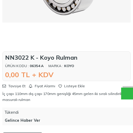
NN3022 K - Koyo Rulman
W
h
a
t
a
p
p
D
e
s
t
e
H
a
t
t
ÜRÜN KODU :
06354 A
MARKA :
KOYO
0,00
TL + KDV
Tavsiye Et
Fiyat Alarmı
Listeye Ekle
İç çapı 110mm dış çapı 170mm genişliği 45mm gelen iki sıralı silindirik
masuralı rulman
Tükendi
Gelince Haber Ver