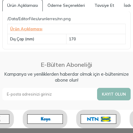
Ürün Açıklaması
Ödeme Seçenekleri
Tavsiye Et
İade 
/Data/EditorFiles/urunlerres/nn.png
Ürün Açıklaması
Dış Çap (mm)
170
E-Bülten Aboneliği
Kampanya ve yeniliklerden haberdar olmak için e-bültenimize
abone olun!
KAYIT OLUN