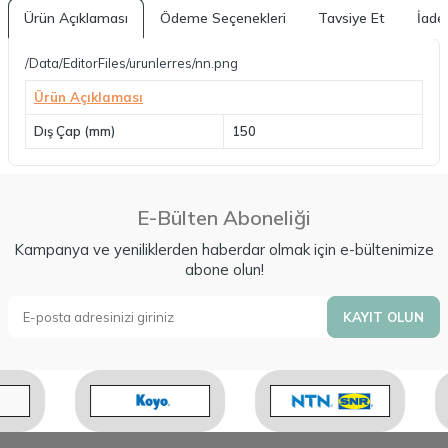
Ürün Açıklaması
Ödeme Seçenekleri
Tavsiye Et
İade 
/Data/EditorFiles/urunlerres/nn.png
Ürün Açıklaması
Dış Çap (mm)
150
E-Bülten Aboneliği
Kampanya ve yeniliklerden haberdar olmak için e-bültenimize
abone olun!
KAYIT OLUN