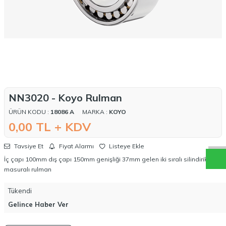
NN3020 - Koyo Rulman
W
h
a
t
a
p
p
D
e
s
t
e
H
a
t
t
ÜRÜN KODU :
18086 A
MARKA :
KOYO
0,00
TL + KDV
Tavsiye Et
Fiyat Alarmı
Listeye Ekle
İç çapı 100mm dış çapı 150mm genişliği 37mm gelen iki sıralı silindirik
masuralı rulman
Tükendi
Gelince Haber Ver