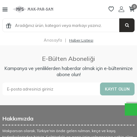
0
Anasayfa
|
Haber Listesi
E-Bülten Aboneliği
Kampanya ve yeniliklerden haberdar olmak için e-bültenimize
abone olun!
W
h
a
t
a
p
p
D
e
s
t
e
H
a
t
t
KAYIT OLUN
Hakkımızda
Makparsan olarak, Türkiye'nin önde gelen rulman, keçe ve kayış
tedarikçilerinden biriyiz. Sektördeki en geniş ürün yelpazesine sahip olan