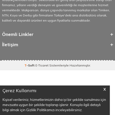
firmamız, yılların verdiği deneyim ve güvenilirliği ile müşterilerine hizmet
vermektedir. Makparsan, dünya çapında tanınmış markalar olan Timken,
NTN, Koyo ve Derby gibi firmaların Türkiye'deki ana distribütörü olarak,
kaliteli ve dayanıklı ürünleri en uygun fiyatlarla sunmaktadır.
Önemli Linkler
İletişim
T
-Soft
E-Ticaret
Sistemleriyle Hazırlanmıştır.
X
Çerez Kullanımı
Kişisel verileriniz, hizmetlerimizin daha iyi bir şekilde sunulması için
mevzuata uygun bir şekilde toplanıp işlenir. Konuyla ilgili detaylı
bilgi almak için Gizlilik Politikamızı inceleyebilirsiniz.