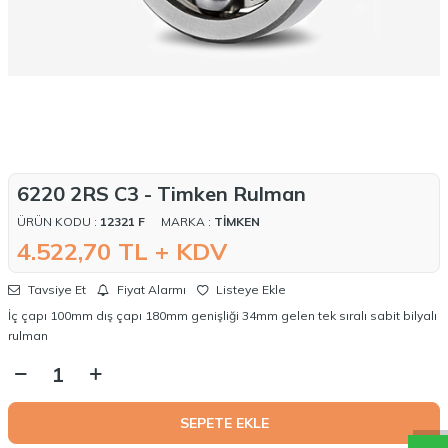
6220 2RS C3 - Timken Rulman
ÜRÜN KODU :
12321 F
MARKA :
TIMKEN
4.522,70
TL + KDV
Tavsiye Et
Fiyat Alarmı
Listeye Ekle
İç çapı 100mm dış çapı 180mm genişliği 34mm gelen tek sıralı sabit bilyalı
rulman
W
h
a
t
a
p
p
D
e
s
t
e
H
a
t
t
SEPETE EKLE