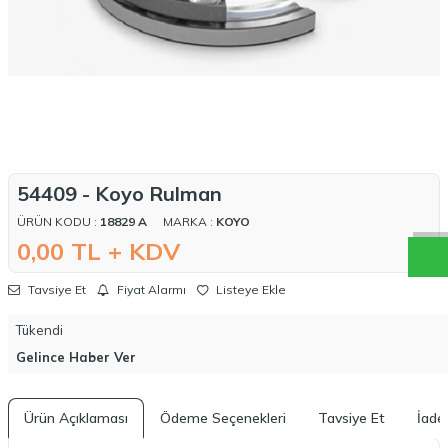
W
h
a
t
a
p
p
D
e
s
t
e
H
a
t
t
54409 - Koyo Rulman
ÜRÜN KODU :
18829 A
MARKA :
KOYO
0,00
TL + KDV
Tavsiye Et
Fiyat Alarmı
Listeye Ekle
Tükendi
Gelince Haber Ver
Ürün Açıklaması
Ödeme Seçenekleri
Tavsiye Et
İade 