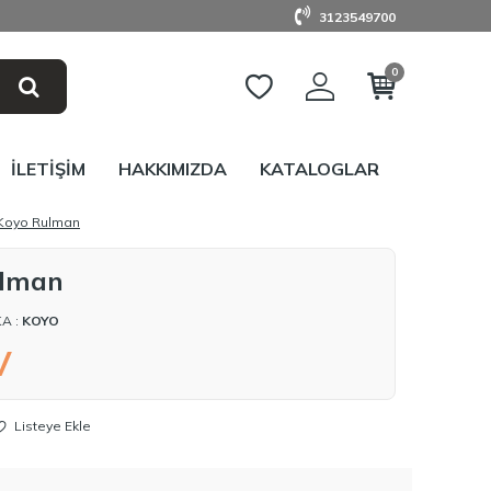
3123549700
0
İLETIŞIM
HAKKIMIZDA
KATALOGLAR
 Koyo Rulman
ulman
A :
KOYO
V
Listeye Ekle