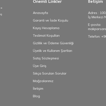
Önemli Linkler
İletişim
Anasayfa
Adres : 100
ış
İş Merkezi 
e
Garanti ve İade Koşulu
E-posta:
Kayış Hesaplama
makparsan
Teslimat Koşulları
Telefon: +
Gizlilik ve Ödeme Güvenliği
Üyelik ve Kullanım Şartları
Satış Sözleşmesi
Üye Giriş
Sıkça Sorulan Sorular
Mağzalarımız
İletişim
Blog