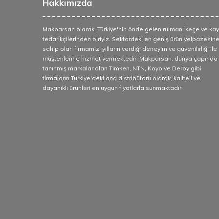
Hakkımızda
Makparsan olarak, Türkiye'nin önde gelen rulman, keçe ve kay
tedarikçilerinden biriyiz. Sektördeki en geniş ürün yelpazesin
sahip olan firmamız, yılların verdiği deneyim ve güvenilirliği ile
müşterilerine hizmet vermektedir. Makparsan, dünya çapında
tanınmış markalar olan Timken, NTN, Koyo ve Derby gibi
firmaların Türkiye'deki ana distribütörü olarak, kaliteli ve
dayanıklı ürünleri en uygun fiyatlarla sunmaktadır.