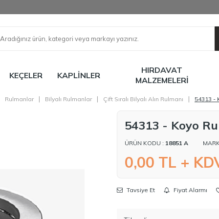
HIRDAVAT
KEÇELER
KAPLINLER
MALZEMELERI
|
|
|
Rulmanlar
Bilyalı Rulmanlar
Çift Sıralı Bilyalı Alın Rulmanı
54313 -
54313 - Koyo R
ÜRÜN KODU :
18851 A
MARK
0,00
TL + KD
Tavsiye Et
Fiyat Alarmı