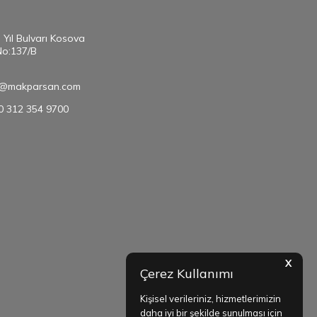
. Yıl Bulvarı Kosova
No:137/B
@makparsan.com
90 312 354 9700
X
Çerez Kullanımı
Kişisel verileriniz, hizmetlerimizin
daha iyi bir şekilde sunulması için