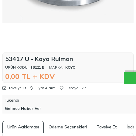
W
h
a
t
a
p
p
D
e
s
t
e
H
a
t
t
53417 U - Koyo Rulman
ÜRÜN KODU :
18221 B
MARKA :
KOYO
0,00
TL + KDV
Tavsiye Et
Fiyat Alarmı
Listeye Ekle
Tükendi
Gelince Haber Ver
Ürün Açıklaması
Ödeme Seçenekleri
Tavsiye Et
İade 