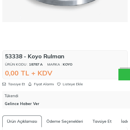
W
h
a
t
a
p
p
D
e
s
t
e
H
a
t
t
53338 - Koyo Rulman
ÜRÜN KODU :
18787 A
MARKA :
KOYO
0,00
TL + KDV
Tavsiye Et
Fiyat Alarmı
Listeye Ekle
Tükendi
Gelince Haber Ver
Ürün Açıklaması
Ödeme Seçenekleri
Tavsiye Et
İade 