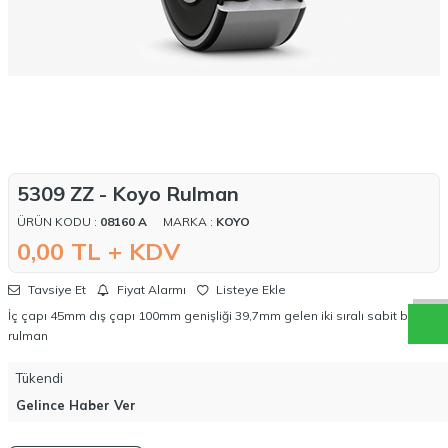
5309 ZZ - Koyo Rulman
ÜRÜN KODU :
08160 A
MARKA :
KOYO
W
h
a
t
a
p
p
D
e
s
t
e
H
a
t
t
0,00
TL + KDV
Tavsiye Et
Fiyat Alarmı
Listeye Ekle
İç çapı 45mm dış çapı 100mm genişliği 39,7mm gelen iki sıralı sabit bilyalı
rulman
Tükendi
Gelince Haber Ver