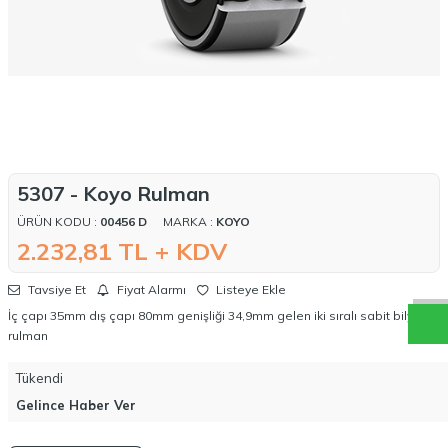
5307 - Koyo Rulman
ÜRÜN KODU :
00456 D
MARKA :
KOYO
W
h
a
t
a
p
p
D
e
s
t
e
H
a
t
t
2.232,81
TL + KDV
Tavsiye Et
Fiyat Alarmı
Listeye Ekle
İç çapı 35mm dış çapı 80mm genişliği 34,9mm gelen iki sıralı sabit bilyalı
rulman
Tükendi
Gelince Haber Ver