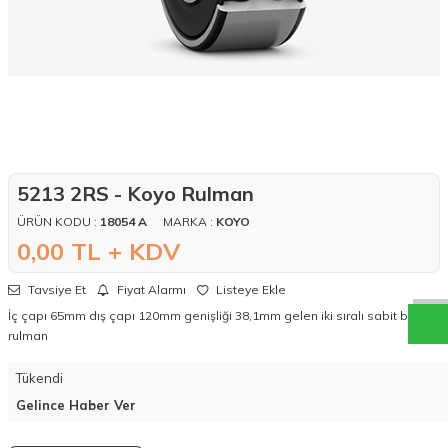
5213 2RS - Koyo Rulman
ÜRÜN KODU :
18054 A
MARKA :
KOYO
W
h
a
t
a
p
p
D
e
s
t
e
H
a
t
t
0,00
TL + KDV
Tavsiye Et
Fiyat Alarmı
Listeye Ekle
İç çapı 65mm dış çapı 120mm genişliği 38,1mm gelen iki sıralı sabit bilyalı
rulman
Tükendi
Gelince Haber Ver