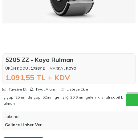
5205 ZZ - Koyo Rulman
ÜRÜN KODU :
17987 E
MARKA :
KOYO
W
h
a
t
a
p
p
D
e
s
t
e
H
a
t
t
1.091,55
TL + KDV
Tavsiye Et
Fiyat Alarmı
Listeye Ekle
İç çapı 25mm dış çapı 52mm genişliği 20,6mm gelen iki sıralı sabit bilyalı
rulman
Tükendi
Gelince Haber Ver