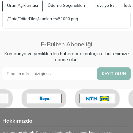
Ürün Açıklaması
Ödeme Seçenekleri
Tavsiye Et
İade 
/Data/EditorFiles/urunlerres/51000.png
E-Bülten Aboneliği
Kampanya ve yeniliklerden haberdar olmak için e-bültenimize
abone olun!
KAYIT OLUN
Hakkımızda
Makparsan olarak, Türkiye'nin önde gelen rulman, keçe ve kayış