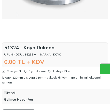
W
h
a
t
a
p
p
D
e
s
t
e
H
a
t
t
51324 - Koyo Rulman
ÜRÜN KODU :
18235 A
MARKA :
KOYO
0,00
TL + KDV
Tavsiye Et
Fiyat Alarmı
Listeye Ekle
İç çapı 120mm dış çapı 210mm yüksekliği 70mm gelen bilyalı eksenel
rulman
Tükendi
Gelince Haber Ver