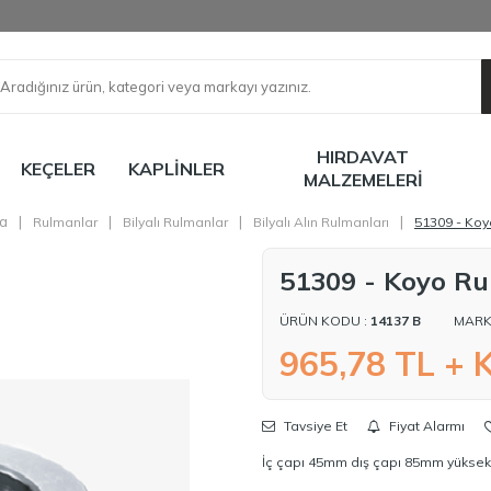
HIRDAVAT
KEÇELER
KAPLINLER
MALZEMELERI
a
|
|
|
|
Rulmanlar
Bilyalı Rulmanlar
Bilyalı Alın Rulmanları
51309 - Ko
51309 - Koyo R
ÜRÜN KODU :
14137 B
MARK
965,78
TL + 
Tavsiye Et
Fiyat Alarmı
İç çapı 45mm dış çapı 85mm yüksekl