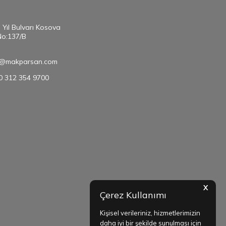
. Yıl Bulvarı Kosova
No:137/B
@makparsan.com
90 312 354 9700
X
Çerez Kullanımı
Kişisel verileriniz, hizmetlerimizin
daha iyi bir şekilde sunulması için