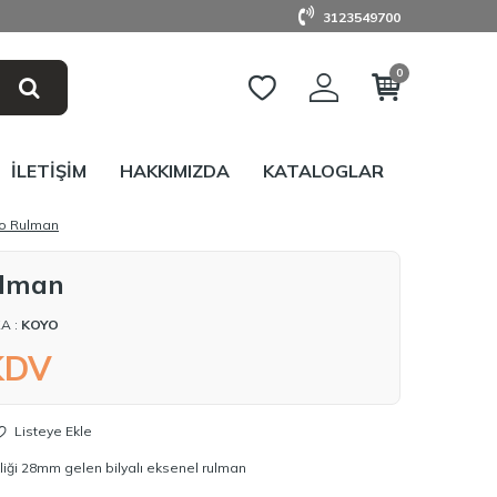
3123549700
0
İLETIŞIM
HAKKIMIZDA
KATALOGLAR
yo Rulman
ulman
A :
KOYO
KDV
Listeye Ekle
iği 28mm gelen bilyalı eksenel rulman