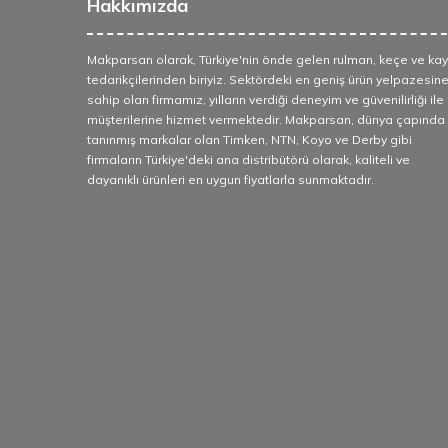
Hakkımızda
Makparsan olarak, Türkiye'nin önde gelen rulman, keçe ve kay
tedarikçilerinden biriyiz. Sektördeki en geniş ürün yelpazesin
sahip olan firmamız, yılların verdiği deneyim ve güvenilirliği ile
müşterilerine hizmet vermektedir. Makparsan, dünya çapında
tanınmış markalar olan Timken, NTN, Koyo ve Derby gibi
firmaların Türkiye'deki ana distribütörü olarak, kaliteli ve
dayanıklı ürünleri en uygun fiyatlarla sunmaktadır.