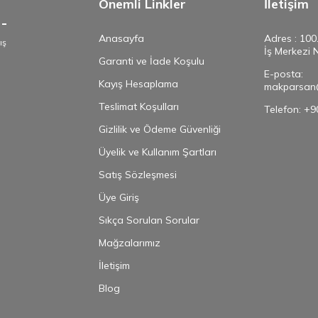
Önemli Linkler
İletişim
Anasayfa
Adres : 100
ış
İş Merkezi 
e
Garanti ve İade Koşulu
E-posta:
Kayış Hesaplama
makparsan
Teslimat Koşulları
Telefon: +
Gizlilik ve Ödeme Güvenliği
Üyelik ve Kullanım Şartları
Satış Sözleşmesi
Üye Giriş
Sıkça Sorulan Sorular
Mağzalarımız
İletişim
Blog