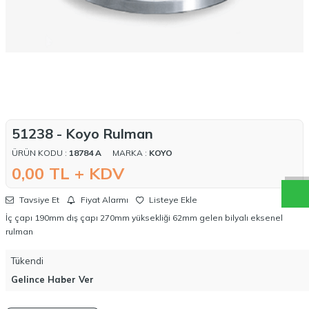
W
h
a
t
a
p
p
D
e
s
t
e
H
a
t
t
51238 - Koyo Rulman
ÜRÜN KODU :
18784 A
MARKA :
KOYO
0,00
TL + KDV
Tavsiye Et
Fiyat Alarmı
Listeye Ekle
İç çapı 190mm dış çapı 270mm yüksekliği 62mm gelen bilyalı eksenel
rulman
Tükendi
Gelince Haber Ver