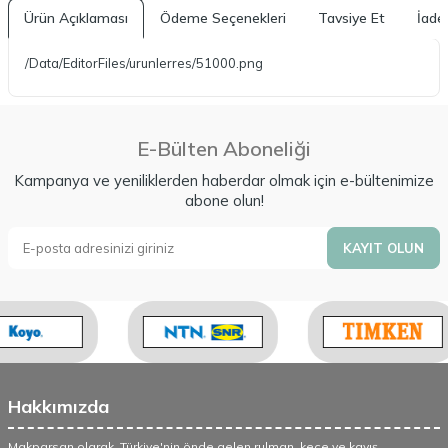
Ürün Açıklaması
Ödeme Seçenekleri
Tavsiye Et
İade 
/Data/EditorFiles/urunlerres/51000.png
E-Bülten Aboneliği
Kampanya ve yeniliklerden haberdar olmak için e-bültenimize
abone olun!
KAYIT OLUN
Hakkımızda
Makparsan olarak, Türkiye'nin önde gelen rulman, keçe ve kayış