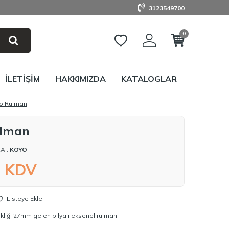
3123549700
0
İLETIŞIM
HAKKIMIZDA
KATALOGLAR
yo Rulman
ulman
A :
KOYO
+ KDV
Listeye Ekle
liği 27mm gelen bilyalı eksenel rulman