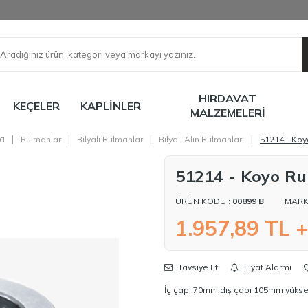
HIRDAVAT
KEÇELER
KAPLINLER
MALZEMELERI
a
|
|
|
|
Rulmanlar
Bilyalı Rulmanlar
Bilyalı Alın Rulmanları
51214 - Ko
51214 - Koyo R
ÜRÜN KODU :
00899 B
MARK
1.957,89
TL 
Tavsiye Et
Fiyat Alarmı
İç çapı 70mm dış çapı 105mm yüksek