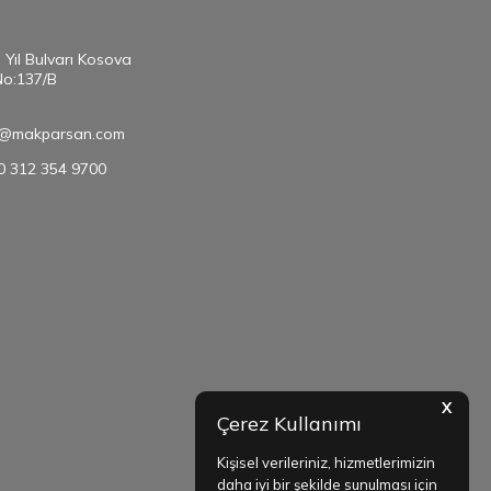
. Yıl Bulvarı Kosova
No:137/B
@makparsan.com
90 312 354 9700
X
Çerez Kullanımı
Kişisel verileriniz, hizmetlerimizin
daha iyi bir şekilde sunulması için