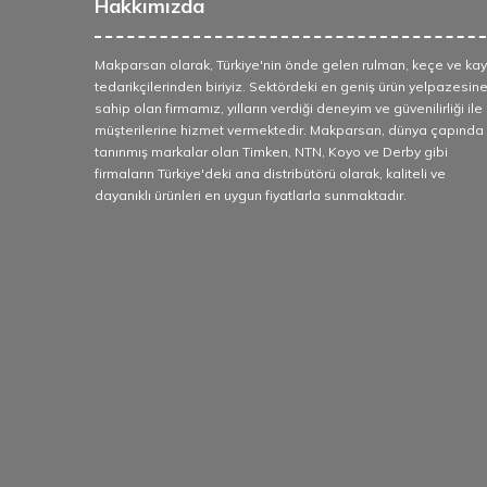
Hakkımızda
Makparsan olarak, Türkiye'nin önde gelen rulman, keçe ve kay
tedarikçilerinden biriyiz. Sektördeki en geniş ürün yelpazesin
sahip olan firmamız, yılların verdiği deneyim ve güvenilirliği ile
müşterilerine hizmet vermektedir. Makparsan, dünya çapında
tanınmış markalar olan Timken, NTN, Koyo ve Derby gibi
firmaların Türkiye'deki ana distribütörü olarak, kaliteli ve
dayanıklı ürünleri en uygun fiyatlarla sunmaktadır.