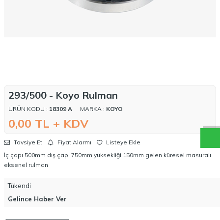
W
h
a
t
a
p
p
D
e
s
t
e
H
a
t
t
293/500 - Koyo Rulman
ÜRÜN KODU :
18309 A
MARKA :
KOYO
0,00
TL + KDV
Tavsiye Et
Fiyat Alarmı
Listeye Ekle
İç çapı 500mm dış çapı 750mm yüksekliği 150mm gelen küresel masuralı
eksenel rulman
Tükendi
Gelince Haber Ver