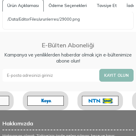
Ürün Açıklaması
Ödeme Seçenekleri
Tavsiye Et
İade 
/Data/EditorFiles/urunlerres/29000.png
E-Bülten Aboneliği
Kampanya ve yeniliklerden haberdar olmak için e-bültenimize
abone olun!
KAYIT OLUN
Hakkımızda
Makparsan olarak, Türkiye'nin önde gelen rulman, keçe ve kayış