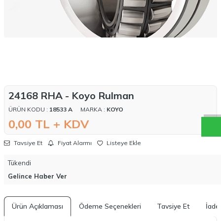
W
h
a
t
a
p
p
D
e
s
t
e
H
a
t
t
24168 RHA - Koyo Rulman
ÜRÜN KODU :
18533 A
MARKA :
KOYO
0,00
TL + KDV
Tavsiye Et
Fiyat Alarmı
Listeye Ekle
Tükendi
Gelince Haber Ver
Ürün Açıklaması
Ödeme Seçenekleri
Tavsiye Et
İade 