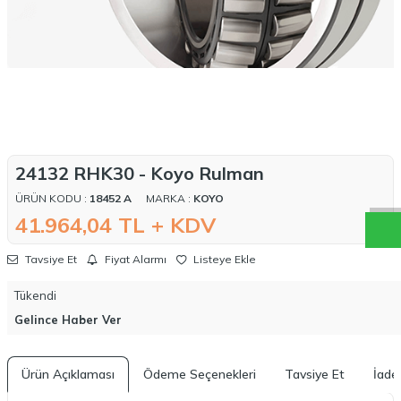
W
h
a
t
a
p
p
D
e
s
t
e
H
a
t
t
24132 RHK30 - Koyo Rulman
ÜRÜN KODU :
18452 A
MARKA :
KOYO
41.964,04
TL + KDV
Tavsiye Et
Fiyat Alarmı
Listeye Ekle
Tükendi
Gelince Haber Ver
Ürün Açıklaması
Ödeme Seçenekleri
Tavsiye Et
İade 