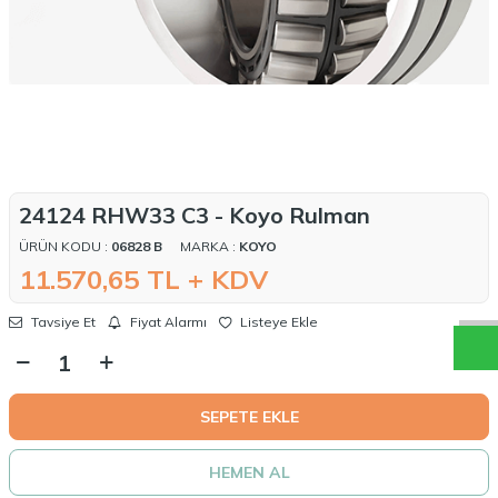
24124 RHW33 C3 - Koyo Rulman
W
h
a
t
a
p
p
D
e
s
t
e
H
a
t
t
ÜRÜN KODU :
06828 B
MARKA :
KOYO
11.570,65
TL + KDV
Tavsiye Et
Fiyat Alarmı
Listeye Ekle
SEPETE EKLE
HEMEN AL