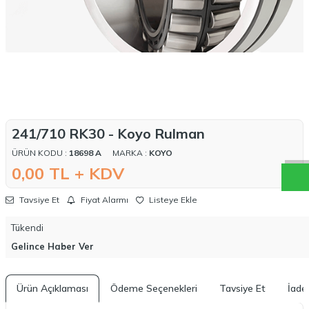
W
h
a
t
a
p
p
D
e
s
t
e
H
a
t
t
241/710 RK30 - Koyo Rulman
ÜRÜN KODU :
18698 A
MARKA :
KOYO
0,00
TL + KDV
Tavsiye Et
Fiyat Alarmı
Listeye Ekle
Tükendi
Gelince Haber Ver
Ürün Açıklaması
Ödeme Seçenekleri
Tavsiye Et
İade 