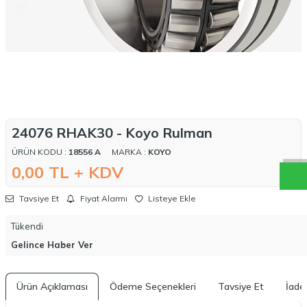
W
h
a
t
a
p
p
D
e
s
t
e
H
a
t
t
24076 RHAK30 - Koyo Rulman
ÜRÜN KODU :
18556 A
MARKA :
KOYO
0,00
TL + KDV
Tavsiye Et
Fiyat Alarmı
Listeye Ekle
Tükendi
Gelince Haber Ver
Ürün Açıklaması
Ödeme Seçenekleri
Tavsiye Et
İade 