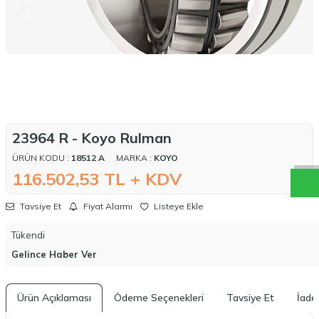
W
h
a
t
a
p
p
D
e
s
t
e
H
a
t
t
23964 R - Koyo Rulman
ÜRÜN KODU :
18512 A
MARKA :
KOYO
116.502,53
TL + KDV
Tavsiye Et
Fiyat Alarmı
Listeye Ekle
Tükendi
Gelince Haber Ver
Ürün Açıklaması
Ödeme Seçenekleri
Tavsiye Et
İade 