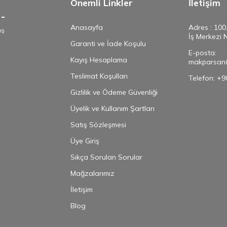
Önemli Linkler
İletişim
Anasayfa
Adres : 100
ış
İş Merkezi 
e
Garanti ve İade Koşulu
E-posta:
Kayış Hesaplama
makparsan
Teslimat Koşulları
Telefon: +
Gizlilik ve Ödeme Güvenliği
Üyelik ve Kullanım Şartları
Satış Sözleşmesi
Üye Giriş
Sıkça Sorulan Sorular
Mağzalarımız
İletişim
Blog