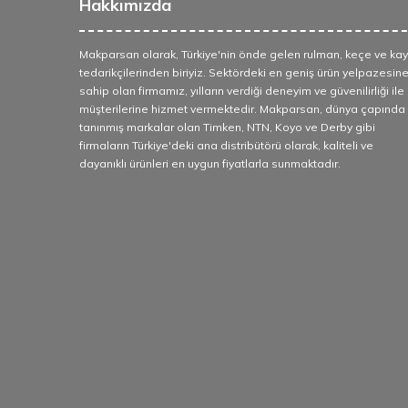
Hakkımızda
Makparsan olarak, Türkiye'nin önde gelen rulman, keçe ve kay
tedarikçilerinden biriyiz. Sektördeki en geniş ürün yelpazesin
sahip olan firmamız, yılların verdiği deneyim ve güvenilirliği ile
müşterilerine hizmet vermektedir. Makparsan, dünya çapında
tanınmış markalar olan Timken, NTN, Koyo ve Derby gibi
firmaların Türkiye'deki ana distribütörü olarak, kaliteli ve
dayanıklı ürünleri en uygun fiyatlarla sunmaktadır.