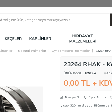
HIRDAVAT
KEÇELER
KAPLINLER
MALZEMELERI
|
|
|
ulmanlar
Masuralı Rulmanlar
Oynak Masuralı Rulmanlar
23264 RHA
23264 RHAK - K
ÜRÜN KODU :
18524 A
MARK
0,00
TL + KD
Tavsiye Et
Fiyat Alarmı
İç çapı 320mm dış çapı 580mm geni