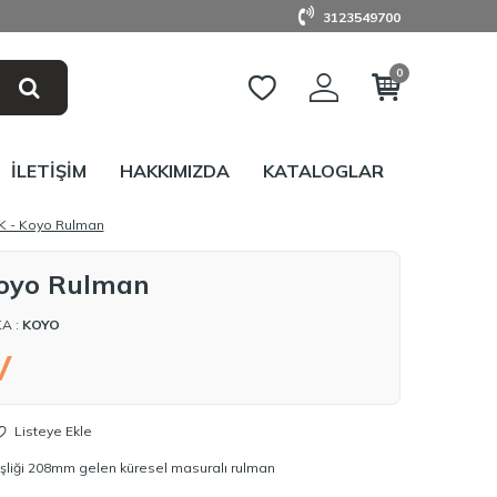
3123549700
0
İLETIŞIM
HAKKIMIZDA
KATALOGLAR
K - Koyo Rulman
oyo Rulman
A :
KOYO
V
Listeye Ekle
şliği 208mm gelen küresel masuralı rulman