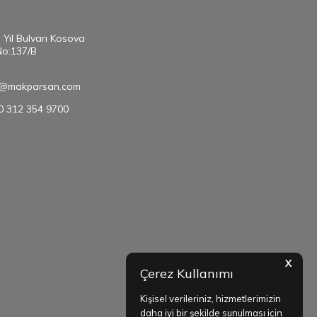
. Yıl Bulvarı Kosova
No:137/B
@makparsan.com
90 312 354 9700
X
Çerez Kullanımı
Kişisel verileriniz, hizmetlerimizin
daha iyi bir şekilde sunulması için