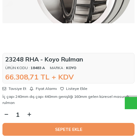
23248 RHA - Koyo Rulman
ÜRÜN KODU :
18483 A
MARKA :
KOYO
W
h
a
t
a
p
p
D
e
s
t
e
H
a
t
t
66.308,71
TL + KDV
Tavsiye Et
Fiyat Alarmı
Listeye Ekle
İç çapı 240mm dış çapı 440mm genişliği 160mm gelen küresel masuralı
rulman
SEPETE EKLE