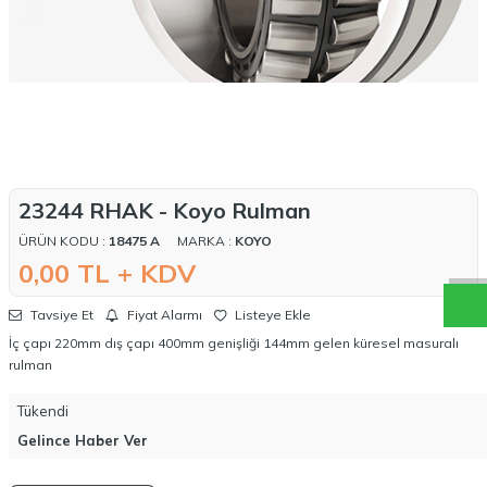
W
h
a
t
a
p
p
D
e
s
t
e
H
a
t
t
23244 RHAK - Koyo Rulman
ÜRÜN KODU :
18475 A
MARKA :
KOYO
0,00
TL + KDV
Tavsiye Et
Fiyat Alarmı
Listeye Ekle
İç çapı 220mm dış çapı 400mm genişliği 144mm gelen küresel masuralı
rulman
Tükendi
Gelince Haber Ver