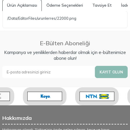
Ürün Açıklaması
Ödeme Seçenekleri
Tavsiye Et
İade 
/Data/EditorFiles/urunlerres/22000.png
E-Bülten Aboneliği
Kampanya ve yeniliklerden haberdar olmak için e-bültenimize
abone olun!
KAYIT OLUN
Hakkımızda
Makparsan olarak, Türkiye'nin önde gelen rulman, keçe ve kayış