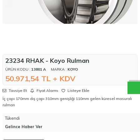
W
h
a
t
a
p
p
D
e
s
t
e
H
a
t
t
23234 RHAK - Koyo Rulman
ÜRÜN KODU :
13801 A
MARKA :
KOYO
50.971,54
TL + KDV
Tavsiye Et
Fiyat Alarmı
Listeye Ekle
İç çapı 170mm dış çapı 310mm genişliği 110mm gelen küresel masuralı
rulman
Tükendi
Gelince Haber Ver