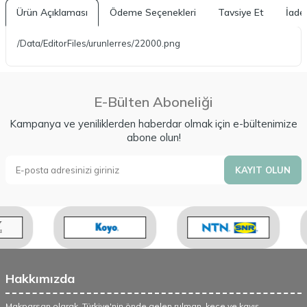
Ürün Açıklaması
Ödeme Seçenekleri
Tavsiye Et
İade 
/Data/EditorFiles/urunlerres/22000.png
E-Bülten Aboneliği
Kampanya ve yeniliklerden haberdar olmak için e-bültenimize
abone olun!
KAYIT OLUN
Hakkımızda
Makparsan olarak, Türkiye'nin önde gelen rulman, keçe ve kayış