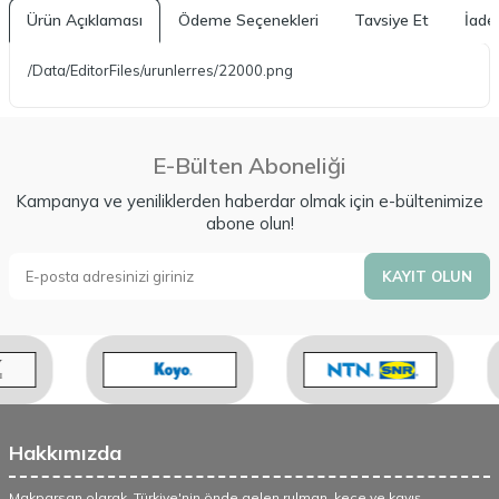
Ürün Açıklaması
Ödeme Seçenekleri
Tavsiye Et
İade 
/Data/EditorFiles/urunlerres/22000.png
E-Bülten Aboneliği
Kampanya ve yeniliklerden haberdar olmak için e-bültenimize
abone olun!
KAYIT OLUN
Hakkımızda
Makparsan olarak, Türkiye'nin önde gelen rulman, keçe ve kayış