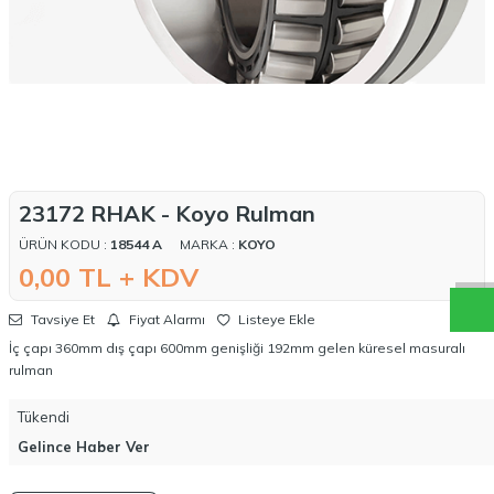
W
h
a
t
a
p
p
D
e
s
t
e
H
a
t
t
23172 RHAK - Koyo Rulman
ÜRÜN KODU :
18544 A
MARKA :
KOYO
0,00
TL + KDV
Tavsiye Et
Fiyat Alarmı
Listeye Ekle
İç çapı 360mm dış çapı 600mm genişliği 192mm gelen küresel masuralı
rulman
Tükendi
Gelince Haber Ver