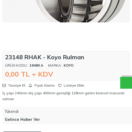
W
h
a
t
a
p
p
D
e
s
t
e
H
a
t
t
23148 RHAK - Koyo Rulman
ÜRÜN KODU :
18480 A
MARKA :
KOYO
0,00
TL + KDV
Tavsiye Et
Fiyat Alarmı
Listeye Ekle
İç çapı 240mm dış çapı 400mm genişliği 128mm gelen küresel masuralı
rulman
Tükendi
Gelince Haber Ver