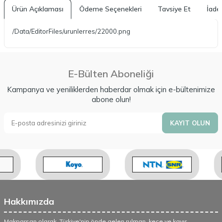
Ürün Açıklaması
Ödeme Seçenekleri
Tavsiye Et
İade 
/Data/EditorFiles/urunlerres/22000.png
E-Bülten Aboneliği
Kampanya ve yeniliklerden haberdar olmak için e-bültenimize
abone olun!
KAYIT OLUN
Hakkımızda
Makparsan olarak, Türkiye'nin önde gelen rulman, keçe ve kayış