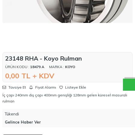
W
h
a
t
a
p
p
D
e
s
t
e
H
a
t
t
23148 RHA - Koyo Rulman
ÜRÜN KODU :
18479 A
MARKA :
KOYO
0,00
TL + KDV
Tavsiye Et
Fiyat Alarmı
Listeye Ekle
İç çapı 240mm dış çapı 400mm genişliği 128mm gelen küresel masuralı
rulman
Tükendi
Gelince Haber Ver