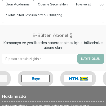
Ürün Açıklaması
Ödeme Seçenekleri
Tavsiye Et
İade 
/Data/EditorFiles/urunlerres/22000.png
E-Bülten Aboneliği
Kampanya ve yeniliklerden haberdar olmak için e-bültenimize
abone olun!
KAYIT OLUN
Hakkımızda
Makparsan olarak, Türkiye'nin önde gelen rulman, keçe ve kayış