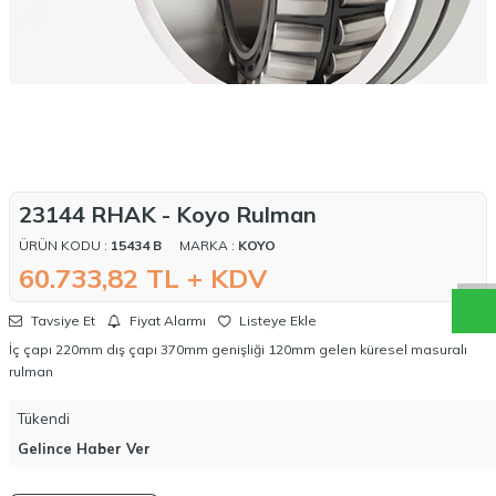
W
h
a
t
a
p
p
D
e
s
t
e
H
a
t
t
23144 RHAK - Koyo Rulman
ÜRÜN KODU :
15434 B
MARKA :
KOYO
60.733,82
TL + KDV
Tavsiye Et
Fiyat Alarmı
Listeye Ekle
İç çapı 220mm dış çapı 370mm genişliği 120mm gelen küresel masuralı
rulman
Tükendi
Gelince Haber Ver