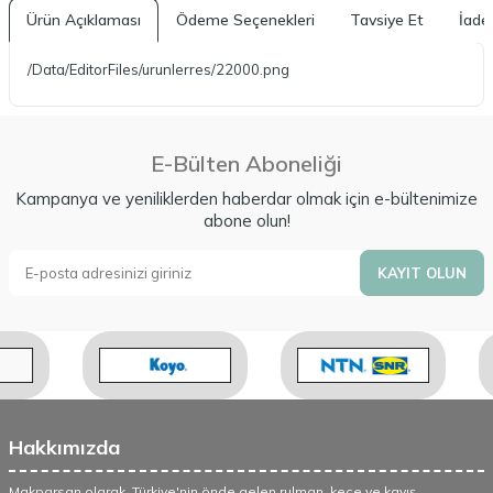
Ürün Açıklaması
Ödeme Seçenekleri
Tavsiye Et
İade 
/Data/EditorFiles/urunlerres/22000.png
E-Bülten Aboneliği
Kampanya ve yeniliklerden haberdar olmak için e-bültenimize
abone olun!
KAYIT OLUN
Hakkımızda
Makparsan olarak, Türkiye'nin önde gelen rulman, keçe ve kayış