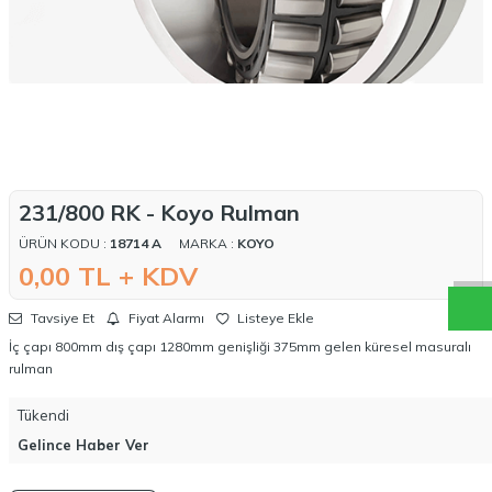
W
h
a
t
a
p
p
D
e
s
t
e
H
a
t
t
231/800 RK - Koyo Rulman
ÜRÜN KODU :
18714 A
MARKA :
KOYO
0,00
TL + KDV
Tavsiye Et
Fiyat Alarmı
Listeye Ekle
İç çapı 800mm dış çapı 1280mm genişliği 375mm gelen küresel masuralı
rulman
Tükendi
Gelince Haber Ver