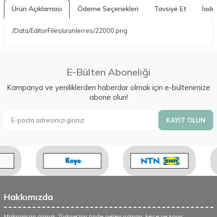
Ürün Açıklaması
Ödeme Seçenekleri
Tavsiye Et
İade 
/Data/EditorFiles/urunlerres/22000.png
E-Bülten Aboneliği
Kampanya ve yeniliklerden haberdar olmak için e-bültenimize
abone olun!
KAYIT OLUN
Hakkımızda
Makparsan olarak, Türkiye'nin önde gelen rulman, keçe ve kayış