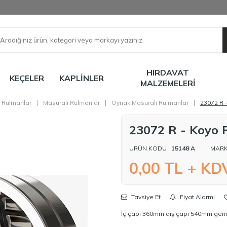
HIRDAVAT
KEÇELER
KAPLINLER
MALZEMELERI
|
|
|
Rulmanlar
Masuralı Rulmanlar
Oynak Masuralı Rulmanlar
23072 R 
23072 R - Koyo
ÜRÜN KODU :
15148 A
MARK
0,00
TL + KD
Tavsiye Et
Fiyat Alarmı
İç çapı 360mm dış çapı 540mm geni