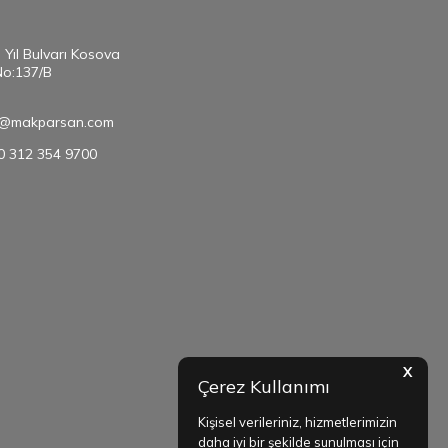
. Yıl Bulvarı Kosova
No:137/B
@makparsan.com
90 312 354 9700
X
Çerez Kullanımı
Kişisel verileriniz, hizmetlerimizin
daha iyi bir şekilde sunulması için