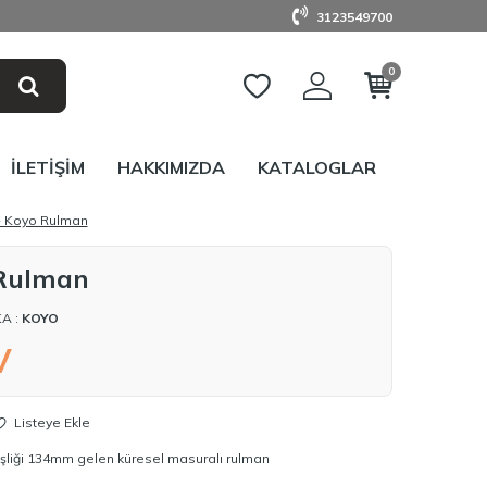
3123549700
0
İLETIŞIM
HAKKIMIZDA
KATALOGLAR
- Koyo Rulman
 Rulman
A :
KOYO
V
Listeye Ekle
şliği 134mm gelen küresel masuralı rulman