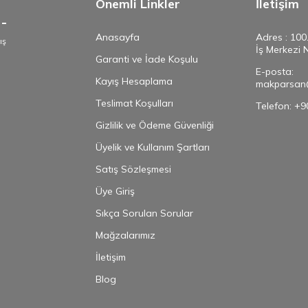
Önemli Linkler
İletişim
Anasayfa
Adres : 100
ış
İş Merkezi 
e
Garanti ve İade Koşulu
E-posta:
Kayış Hesaplama
makparsan
Teslimat Koşulları
Telefon: +
Gizlilik ve Ödeme Güvenliği
Üyelik ve Kullanım Şartları
Satış Sözleşmesi
Üye Giriş
Sıkça Sorulan Sorular
Mağzalarımız
İletişim
Blog