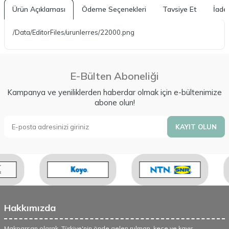
Ürün Açıklaması
Ödeme Seçenekleri
Tavsiye Et
İade 
/Data/EditorFiles/urunlerres/22000.png
E-Bülten Aboneliği
Kampanya ve yeniliklerden haberdar olmak için e-bültenimize
abone olun!
KAYIT OLUN
Hakkımızda
Makparsan olarak, Türkiye'nin önde gelen rulman, keçe ve kayış