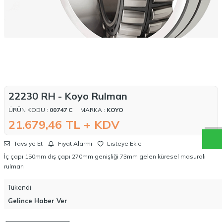
W
h
a
t
a
p
p
D
e
s
t
e
H
a
t
t
22230 RH - Koyo Rulman
ÜRÜN KODU :
00747 C
MARKA :
KOYO
21.679,46
TL + KDV
Tavsiye Et
Fiyat Alarmı
Listeye Ekle
İç çapı 150mm dış çapı 270mm genişliği 73mm gelen küresel masuralı
rulman
Tükendi
Gelince Haber Ver