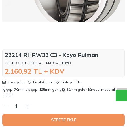
22214 RHRW33 C3 - Koyo Rulman
ÜRÜN KODU :
00705 A
MARKA :
KOYO
W
h
a
t
a
p
p
D
e
s
t
e
H
a
t
t
2.160,92
TL + KDV
Tavsiye Et
Fiyat Alarmı
Listeye Ekle
İç çapı 70mm dış çapı 125mm genişliği 31mm gelen küresel masuralı
rulman
SEPETE EKLE