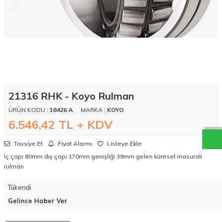
W
h
a
t
a
p
p
D
e
s
t
e
H
a
t
t
21316 RHK - Koyo Rulman
ÜRÜN KODU :
18426 A
MARKA :
KOYO
6.546,42
TL + KDV
Tavsiye Et
Fiyat Alarmı
Listeye Ekle
İç çapı 80mm dış çapı 170mm genişliği 39mm gelen küresel masuralı
rulman
Tükendi
Gelince Haber Ver