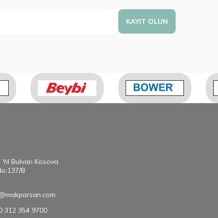
KAYIT OLUN
. Yıl Bulvarı Kosova
No:137/B
@makparsan.com
90 312 354 9700