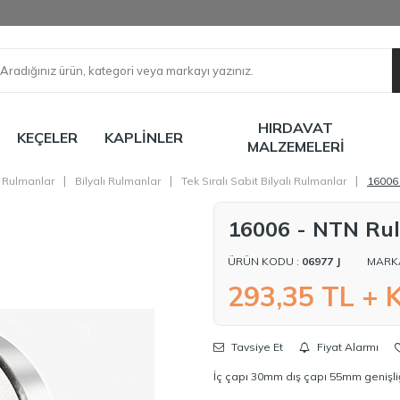
HIRDAVAT
KEÇELER
KAPLINLER
MALZEMELERI
|
|
|
Rulmanlar
Bilyalı Rulmanlar
Tek Sıralı Sabit Bilyalı Rulmanlar
16006
16006 - NTN Ru
ÜRÜN KODU :
06977 J
MARK
293,35
TL + 
Tavsiye Et
Fiyat Alarmı
İç çapı 30mm dış çapı 55mm genişliği