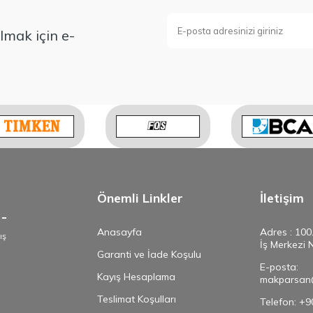
mak için e-
Önemli Linkler
İletişim
Anasayfa
Adres : 100
ış
İş Merkezi 
e
Garanti ve İade Koşulu
E-posta:
Kayış Hesaplama
makparsan
Teslimat Koşulları
Telefon: +