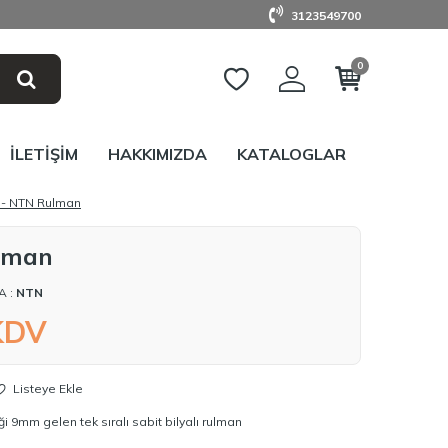
3123549700
0
İLETIŞIM
HAKKIMIZDA
KATALOGLAR
 - NTN Rulman
lman
A :
NTN
KDV
Listeye Ekle
 9mm gelen tek sıralı sabit bilyalı rulman